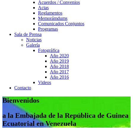
Acuerdos / Convenios
Actas
Reglamentos
Memorámdums
Comunicados Conjuntos
Programas
Sala de Prensa
Noticias
Galería
Fotográfica
Año 2020
Año 2019
Año 2018
Año 2017
Año 2016
Videos
Contacto
Bienvenidos
a la Embajada de la República de Guinea
Ecuatorial en Venezuela