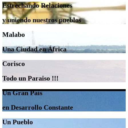
Estrechando Relaciones
y uniendo nuestros pueblos
Malabo
Una Ciudad en África
Corisco
Todo un Paraiso !!!
Un Gran País
en Desarrollo Constante
Un Pueblo