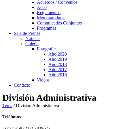
Acuerdos / Convenios
Actas
Reglamentos
Memorámdums
Comunicados Conjuntos
Programas
Sala de Prensa
Noticias
Galería
Fotográfica
Año 2020
Año 2019
Año 2018
Año 2017
Año 2016
Videos
Contacto
División Administrativa
Tema
/
División Administrativa
Teléfonos
Local: +58 (212) 2839677