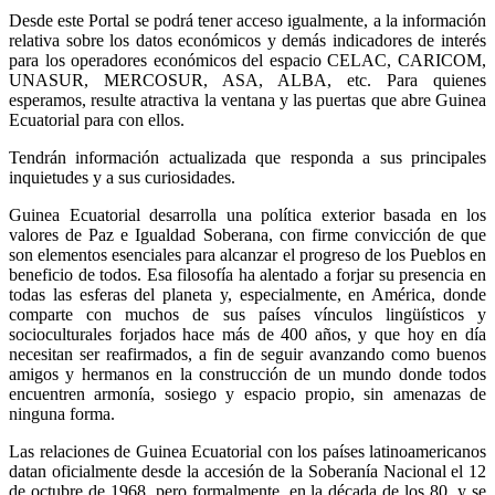
Desde este Portal se podrá tener acceso igualmente, a la información
relativa sobre los datos económicos y demás indicadores de interés
para los operadores económicos del espacio CELAC, CARICOM,
UNASUR, MERCOSUR, ASA, ALBA, etc. Para quienes
esperamos, resulte atractiva la ventana y las puertas que abre Guinea
Ecuatorial para con ellos.
Tendrán información actualizada que responda a sus principales
inquietudes y a sus curiosidades.
Guinea Ecuatorial desarrolla una política exterior basada en los
valores de Paz e Igualdad Soberana, con firme convicción de que
son elementos esenciales para alcanzar el progreso de los Pueblos en
beneficio de todos. Esa filosofía ha alentado a forjar su presencia en
todas las esferas del planeta y, especialmente, en América, donde
comparte con muchos de sus países vínculos lingüísticos y
socioculturales forjados hace más de 400 años, y que hoy en día
necesitan ser reafirmados, a fin de seguir avanzando como buenos
amigos y hermanos en la construcción de un mundo donde todos
encuentren armonía, sosiego y espacio propio, sin amenazas de
ninguna forma.
Las relaciones de Guinea Ecuatorial con los países latinoamericanos
datan oficialmente desde la accesión de la Soberanía Nacional el 12
de octubre de 1968, pero formalmente, en la década de los 80, y se