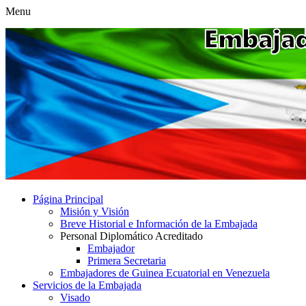
Menu
Página Principal
Misión y Visión
Breve Historial e Información de la Embajada
Personal Diplomático Acreditado
Embajador
Primera Secretaria
Embajadores de Guinea Ecuatorial en Venezuela
Servicios de la Embajada
Visado