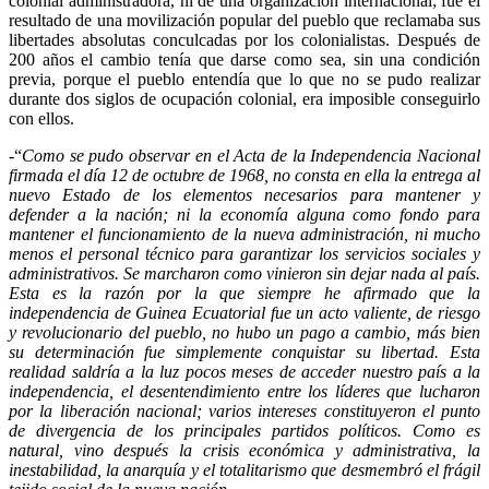
colonial administradora, ni de una organización internacional; fue el
resultado de una movilización popular del pueblo que reclamaba sus
libertades absolutas conculcadas por los colonialistas. Después de
200 años el cambio tenía que darse como sea, sin una condición
previa, porque el pueblo entendía que lo que no se pudo realizar
durante dos siglos de ocupación colonial, era imposible conseguirlo
con ellos.
-“
Como se pudo observar en el Acta de la Independencia Nacional
firmada el día 12 de octubre de 1968, no consta en ella la entrega al
nuevo Estado de los elementos necesarios para mantener y
defender a la nación; ni la economía alguna como fondo para
mantener el funcionamiento de la nueva administración, ni mucho
menos el personal técnico para garantizar los servicios sociales y
administrativos. Se marcharon como vinieron sin dejar nada al país.
Esta es la razón por la que siempre he afirmado que la
independencia de Guinea Ecuatorial fue un acto valiente, de riesgo
y revolucionario del pueblo, no hubo un pago a cambio, más bien
su determinación fue simplemente conquistar su libertad. Esta
realidad saldría a la luz pocos meses de acceder nuestro país a la
independencia, el desentendimiento entre los líderes que lucharon
por la liberación nacional; varios intereses constituyeron el punto
de divergencia de los principales partidos políticos. Como es
natural, vino después la crisis económica y administrativa, la
inestabilidad, la anarquía y el totalitarismo que desmembró el frágil