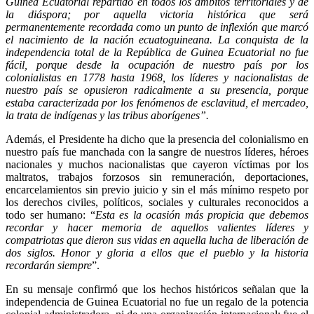
Guinea Ecuatorial repartido en todos los ámbitos territoriales y de
la diáspora; por aquella victoria histórica que será
permanentemente recordada como un punto de inflexión que marcó
el nacimiento de la nación ecuatoguineana. La conquista de la
independencia total de la República de Guinea Ecuatorial no fue
fácil, porque desde la ocupación de nuestro país por los
colonialistas en 1778 hasta 1968, los líderes y nacionalistas de
nuestro país se opusieron radicalmente a su presencia, porque
estaba caracterizada por los fenómenos de esclavitud, el mercadeo,
la trata de indígenas y las tribus aborígenes”.
Además, el Presidente ha dicho que la presencia del colonialismo en
nuestro país fue manchada con la sangre de nuestros líderes, héroes
nacionales y muchos nacionalistas que cayeron víctimas por los
maltratos, trabajos forzosos sin remuneración, deportaciones,
encarcelamientos sin previo juicio y sin el más mínimo respeto por
los derechos civiles, políticos, sociales y culturales reconocidos a
todo ser humano: “
Esta es la ocasión más propicia que debemos
recordar y hacer memoria de aquellos valientes líderes y
compatriotas que dieron sus vidas en aquella lucha de liberación de
dos siglos. Honor y gloria a ellos que el pueblo y la historia
recordarán siempre
”.
En su mensaje confirmó que los hechos históricos señalan que la
independencia de Guinea Ecuatorial no fue un regalo de la potencia