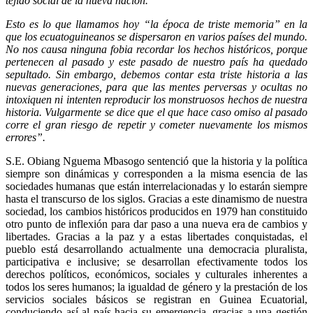
tejido social de la nueva nación.
Esto es lo que llamamos hoy “la época de triste memoria” en la
que los ecuatoguineanos se dispersaron en varios países del mundo.
No nos causa ninguna fobia recordar los hechos históricos, porque
pertenecen al pasado y este pasado de nuestro país ha quedado
sepultado. Sin embargo, debemos contar esta triste historia a las
nuevas generaciones, para que las mentes perversas y ocultas no
intoxiquen ni intenten reproducir los monstruosos hechos de nuestra
historia. Vulgarmente se dice que el que hace caso omiso al pasado
corre el gran riesgo de repetir y cometer nuevamente los mismos
errores”.
S.E. Obiang Nguema Mbasogo sentenció que la historia y la política
siempre son dinámicas y corresponden a la misma esencia de las
sociedades humanas que están interrelacionadas y lo estarán siempre
hasta el transcurso de los siglos. Gracias a este dinamismo de nuestra
sociedad, los cambios históricos producidos en 1979 han constituido
otro punto de inflexión para dar paso a una nueva era de cambios y
libertades. Gracias a la paz y a estas libertades conquistadas, el
pueblo está desarrollando actualmente una democracia pluralista,
participativa e inclusive; se desarrollan efectivamente todos los
derechos políticos, económicos, sociales y culturales inherentes a
todos los seres humanos; la igualdad de género y la prestación de los
servicios sociales básicos se registran en Guinea Ecuatorial,
conduciendo así al país hacia su emergencia, gracias a una gestión