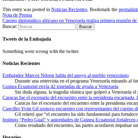
This entry was posted in
Noticias Recientes
. Bookmark the
permalink
Nota de Prensa
Cuerpo diplomático africano en Venezuela realiza primera reunión de
Buscar:
Tweets de la Embajada
Something went wrong with the twitter.
Noticias Recientes
Embajador Marcos Ndong habla del apoyo al pueblo venezolano
Durante una entrevista en el programa Venezuela mirando al f
Guinea Ecuatorial envía 42 toneladas de ayuda a Venezuela
Sin duda alguna, la tragedia sísmica que golpeó a Venezuela el
Caracas fue el escenario del encuentro entre la presidenta encargada,
Caracas fue el escenario del encuentro entre la presidenta enca
Canciller Yván Gil sostuvo encuentro con representantes del cuerpo d
Gil reiteró que “el encuentro ha sido fundamental para fortalece
Instituto “Pedro Gual” y autoridades de Guinea Ecuatorial fortalecen
Como resultado del encuentro, las partes acordaron impulsar un 
Horarios