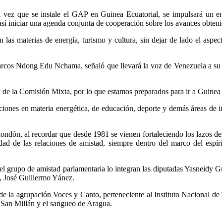
 vez que se instale el GAP en Guinea Ecuatorial, se impulsará un encu
í iniciar una agenda conjunta de cooperación sobre los avances obtenid
 las materias de energía, turismo y cultura, sin dejar de lado el aspect
rcos Ndong Edu Nchama, señaló que llevará la voz de Venezuela a su na
e la Comisión Mixta, por lo que estamos preparados para ir a Guinea y 
ciones en materia energética, de educación, deporte y demás áreas de in
n Rondón, al recordar que desde 1981 se vienen fortaleciendo los lazos
dad de las relaciones de amistad, siempre dentro del marco del espír
 el grupo de amistad parlamentaria lo integran las diputadas Yasneidy G
o, José Guillermo Yánez.
de la agrupación Voces y Canto, perteneciente al Instituto Nacional de 
e San Millán y el sangueo de Aragua.