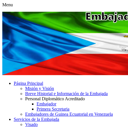
Menu
Página Principal
Misión y Visión
Breve Historial e Información de la Embajada
Personal Diplomático Acreditado
Embajador
Primera Secretaria
Embajadores de Guinea Ecuatorial en Venezuela
Servicios de la Embajada
Visado