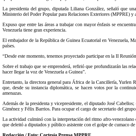
La presidenta del grupo, diputada Liliana González, señaló que una
Ministerio del Poder Popular para Relaciones Exteriores (MPPRE) y as
Expuso que entre las áreas a trabajar con mayor énfasis se encuentran
Venezuela tiene gran experiencia.
El embajador de la República de Guinea Ecuatorial en Venezuela, Ma
países.
“Desde este momento, tenemos proyectado participar en la II Reunión d
Sobre el trabajo que se emprenderá, refirió que profundizarán las rela
hacer llegar la voz de Venezuela a Guinea”.
Entretanto, la directora general para África de la Cancillería, Yurle
que, desde su instancia diplomática, se hacen votos por la continui
amenazas.
Además de la presidenta y vicepresidente, el diputado José Cabellos;
Giménez y Félix Barrios. Para ocupar el cargo de secretario del grup
La actividad culminó con la interpretación del ritmo afro-venezolano 
que deleitó a diputados y público asistente con el golpe de cumaco d
Redacción / Foto: Cortesía
Prensa MPPRE