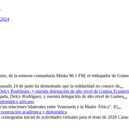
.
 2024
uturo, de la emisora comunitaria Minka 96.1 FM, el embajador de Guine
 pasado 24 de junio ha demostrado que la solidaridad no conoce de
...
 Delcy Rodríguez, y nuestra delegación de alto nivel de Guinea Ecuatori
rgada, Delcy Rodríguez, y nuestra delegación de alto nivel de Guinea
...
iplomático africano
r las relaciones bilaterales entre Venezuela y la Madre África”. El
...
 cooperación académica y diplomática
cronograma inicial de actividades virtuales para el resto de 2026 Carac