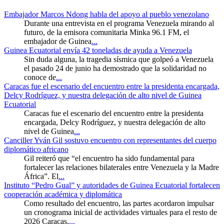
Embajador Marcos Ndong habla del apoyo al pueblo venezolano
Durante una entrevista en el programa Venezuela mirando al
futuro, de la emisora comunitaria Minka 96.1 FM, el
embajador de Guinea
...
Guinea Ecuatorial envía 42 toneladas de ayuda a Venezuela
Sin duda alguna, la tragedia sísmica que golpeó a Venezuela
el pasado 24 de junio ha demostrado que la solidaridad no
conoce de
...
Caracas fue el escenario del encuentro entre la presidenta encargada,
Delcy Rodríguez, y nuestra delegación de alto nivel de Guinea
Ecuatorial
Caracas fue el escenario del encuentro entre la presidenta
encargada, Delcy Rodríguez, y nuestra delegación de alto
nivel de Guinea
...
Canciller Yván Gil sostuvo encuentro con representantes del cuerpo
diplomático africano
Gil reiteró que “el encuentro ha sido fundamental para
fortalecer las relaciones bilaterales entre Venezuela y la Madre
África”. El
...
Instituto “Pedro Gual” y autoridades de Guinea Ecuatorial fortalecen
cooperación académica y diplomática
Como resultado del encuentro, las partes acordaron impulsar
un cronograma inicial de actividades virtuales para el resto de
2026 Caracas,
...