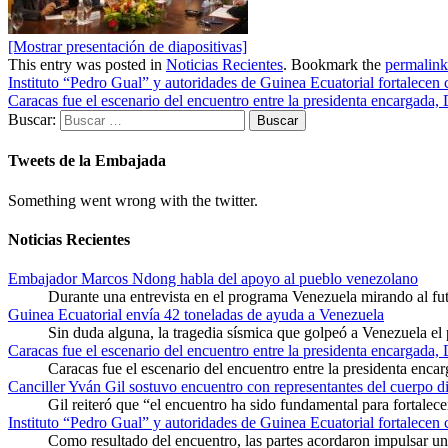
[Mostrar presentación de diapositivas]
This entry was posted in
Noticias Recientes
. Bookmark the
permalink
Instituto “Pedro Gual” y autoridades de Guinea Ecuatorial fortalecen
Caracas fue el escenario del encuentro entre la presidenta encargada,
Buscar:
Tweets de la Embajada
Something went wrong with the twitter.
Noticias Recientes
Embajador Marcos Ndong habla del apoyo al pueblo venezolano
Durante una entrevista en el programa Venezuela mirando al f
Guinea Ecuatorial envía 42 toneladas de ayuda a Venezuela
Sin duda alguna, la tragedia sísmica que golpeó a Venezuela el
Caracas fue el escenario del encuentro entre la presidenta encargada,
Caracas fue el escenario del encuentro entre la presidenta enca
Canciller Yván Gil sostuvo encuentro con representantes del cuerpo d
Gil reiteró que “el encuentro ha sido fundamental para fortalece
Instituto “Pedro Gual” y autoridades de Guinea Ecuatorial fortalecen
Como resultado del encuentro, las partes acordaron impulsar un 