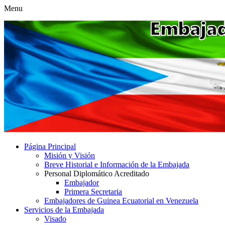
Menu
Página Principal
Misión y Visión
Breve Historial e Información de la Embajada
Personal Diplomático Acreditado
Embajador
Primera Secretaria
Embajadores de Guinea Ecuatorial en Venezuela
Servicios de la Embajada
Visado