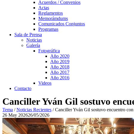
Acuerdos / Convenios
Actas
Reglamentos
Memorámdums
Comunicados Conjuntos
Programas
Sala de Prensa
Noticias
Galería
Fotográfica
Año 2020
Año 2019
Año 2018
Año 2017
Año 2016
Videos
Contacto
Canciller Yván Gil sostuvo encu
Tema
/
Noticias Recientes
/
Canciller Yván Gil sostuvo encuentro con 
26
May
2026
26/05/2026