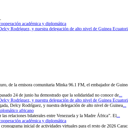
.
 cooperación académica y diplomática
 Delcy Rodríguez, y nuestra delegación de alto nivel de Guinea Ecuatori
uturo, de la emisora comunitaria Minka 96.1 FM, el embajador de Guine
 pasado 24 de junio ha demostrado que la solidaridad no conoce de
...
 Delcy Rodríguez, y nuestra delegación de alto nivel de Guinea Ecuatori
rgada, Delcy Rodríguez, y nuestra delegación de alto nivel de Guinea
...
iplomático africano
r las relaciones bilaterales entre Venezuela y la Madre África”. El
...
 cooperación académica y diplomática
cronograma inicial de actividades virtuales para el resto de 2026 Carac