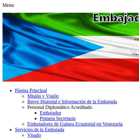
Menu
Página Principal
Misión y Visión
Breve Historial e Información de la Embajada
Personal Diplomático Acreditado
Embajador
Primera Secretaria
Embajadores de Guinea Ecuatorial en Venezuela
Servicios de la Embajada
Visado