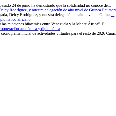
 pasado 24 de junio ha demostrado que la solidaridad no conoce de
...
 Delcy Rodríguez, y nuestra delegación de alto nivel de Guinea Ecuatori
rgada, Delcy Rodríguez, y nuestra delegación de alto nivel de Guinea
...
iplomático africano
r las relaciones bilaterales entre Venezuela y la Madre África”. El
...
 cooperación académica y diplomática
cronograma inicial de actividades virtuales para el resto de 2026 Carac