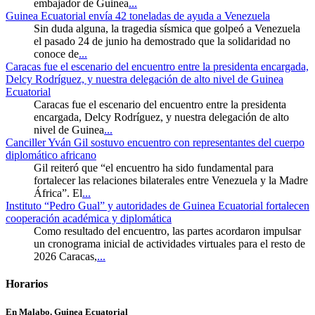
embajador de Guinea
...
Guinea Ecuatorial envía 42 toneladas de ayuda a Venezuela
Sin duda alguna, la tragedia sísmica que golpeó a Venezuela
el pasado 24 de junio ha demostrado que la solidaridad no
conoce de
...
Caracas fue el escenario del encuentro entre la presidenta encargada,
Delcy Rodríguez, y nuestra delegación de alto nivel de Guinea
Ecuatorial
Caracas fue el escenario del encuentro entre la presidenta
encargada, Delcy Rodríguez, y nuestra delegación de alto
nivel de Guinea
...
Canciller Yván Gil sostuvo encuentro con representantes del cuerpo
diplomático africano
Gil reiteró que “el encuentro ha sido fundamental para
fortalecer las relaciones bilaterales entre Venezuela y la Madre
África”. El
...
Instituto “Pedro Gual” y autoridades de Guinea Ecuatorial fortalecen
cooperación académica y diplomática
Como resultado del encuentro, las partes acordaron impulsar
un cronograma inicial de actividades virtuales para el resto de
2026 Caracas,
...
Horarios
En Malabo, Guinea Ecuatorial