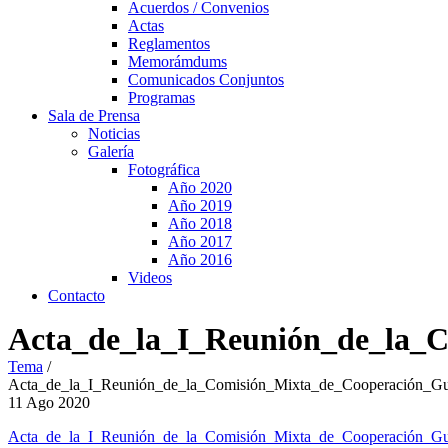
Acuerdos / Convenios
Actas
Reglamentos
Memorámdums
Comunicados Conjuntos
Programas
Sala de Prensa
Noticias
Galería
Fotográfica
Año 2020
Año 2019
Año 2018
Año 2017
Año 2016
Videos
Contacto
Acta_de_la_I_Reunión_de_la_
Tema
/
Acta_de_la_I_Reunión_de_la_Comisión_Mixta_de_Cooperación_Gu
11
Ago
2020
Acta_de_la_I_Reunión_de_la_Comisión_Mixta_de_Cooperación_Gu