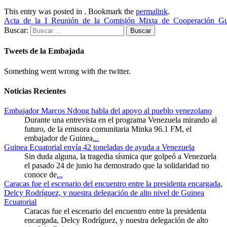
This entry was posted in . Bookmark the
permalink
.
Acta_de_la_I_Reunión_de_la_Comisión_Mixta_de_Cooperación_Gu
Buscar:
Tweets de la Embajada
Something went wrong with the twitter.
Noticias Recientes
Embajador Marcos Ndong habla del apoyo al pueblo venezolano
Durante una entrevista en el programa Venezuela mirando al
futuro, de la emisora comunitaria Minka 96.1 FM, el
embajador de Guinea
...
Guinea Ecuatorial envía 42 toneladas de ayuda a Venezuela
Sin duda alguna, la tragedia sísmica que golpeó a Venezuela
el pasado 24 de junio ha demostrado que la solidaridad no
conoce de
...
Caracas fue el escenario del encuentro entre la presidenta encargada,
Delcy Rodríguez, y nuestra delegación de alto nivel de Guinea
Ecuatorial
Caracas fue el escenario del encuentro entre la presidenta
encargada, Delcy Rodríguez, y nuestra delegación de alto