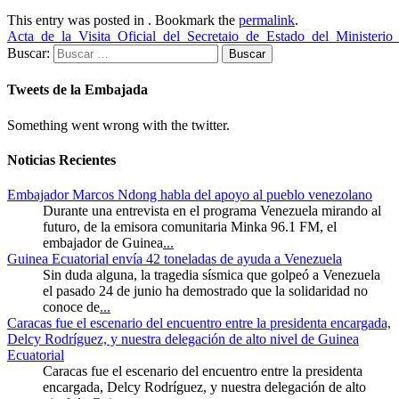
This entry was posted in . Bookmark the
permalink
.
Acta_de_la_Visita_Oficial_del_Secretaio_de_Estado_del_Minister
Buscar:
Tweets de la Embajada
Something went wrong with the twitter.
Noticias Recientes
Embajador Marcos Ndong habla del apoyo al pueblo venezolano
Durante una entrevista en el programa Venezuela mirando al
futuro, de la emisora comunitaria Minka 96.1 FM, el
embajador de Guinea
...
Guinea Ecuatorial envía 42 toneladas de ayuda a Venezuela
Sin duda alguna, la tragedia sísmica que golpeó a Venezuela
el pasado 24 de junio ha demostrado que la solidaridad no
conoce de
...
Caracas fue el escenario del encuentro entre la presidenta encargada,
Delcy Rodríguez, y nuestra delegación de alto nivel de Guinea
Ecuatorial
Caracas fue el escenario del encuentro entre la presidenta
encargada, Delcy Rodríguez, y nuestra delegación de alto