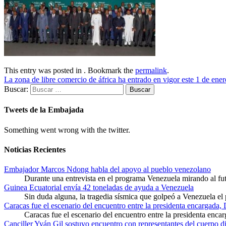
This entry was posted in . Bookmark the
permalink
.
La zona de libre comercio de áfrica ha entrado en vigor este 1 de ene
Buscar:
Tweets de la Embajada
Something went wrong with the twitter.
Noticias Recientes
Embajador Marcos Ndong habla del apoyo al pueblo venezolano
Durante una entrevista en el programa Venezuela mirando al f
Guinea Ecuatorial envía 42 toneladas de ayuda a Venezuela
Sin duda alguna, la tragedia sísmica que golpeó a Venezuela el
Caracas fue el escenario del encuentro entre la presidenta encargada,
Caracas fue el escenario del encuentro entre la presidenta enca
Canciller Yván Gil sostuvo encuentro con representantes del cuerpo d