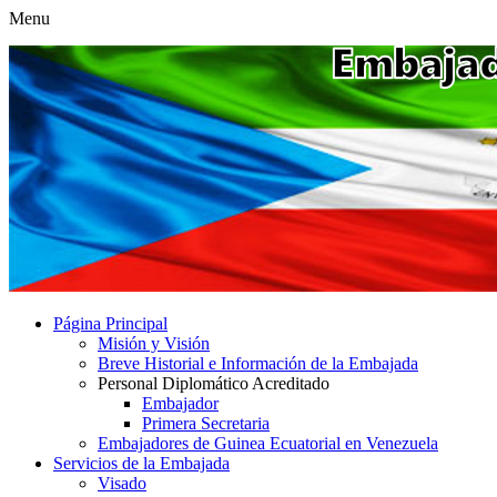
Menu
Página Principal
Misión y Visión
Breve Historial e Información de la Embajada
Personal Diplomático Acreditado
Embajador
Primera Secretaria
Embajadores de Guinea Ecuatorial en Venezuela
Servicios de la Embajada
Visado