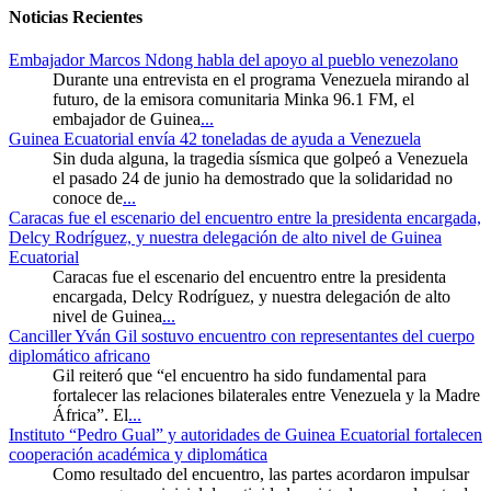
Noticias Recientes
Embajador Marcos Ndong habla del apoyo al pueblo venezolano
Durante una entrevista en el programa Venezuela mirando al
futuro, de la emisora comunitaria Minka 96.1 FM, el
embajador de Guinea
...
Guinea Ecuatorial envía 42 toneladas de ayuda a Venezuela
Sin duda alguna, la tragedia sísmica que golpeó a Venezuela
el pasado 24 de junio ha demostrado que la solidaridad no
conoce de
...
Caracas fue el escenario del encuentro entre la presidenta encargada,
Delcy Rodríguez, y nuestra delegación de alto nivel de Guinea
Ecuatorial
Caracas fue el escenario del encuentro entre la presidenta
encargada, Delcy Rodríguez, y nuestra delegación de alto
nivel de Guinea
...
Canciller Yván Gil sostuvo encuentro con representantes del cuerpo
diplomático africano
Gil reiteró que “el encuentro ha sido fundamental para
fortalecer las relaciones bilaterales entre Venezuela y la Madre
África”. El
...
Instituto “Pedro Gual” y autoridades de Guinea Ecuatorial fortalecen
cooperación académica y diplomática
Como resultado del encuentro, las partes acordaron impulsar