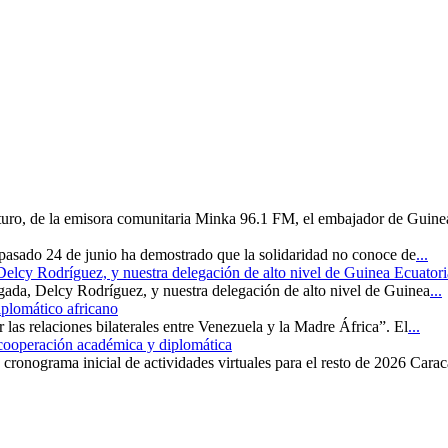
uturo, de la emisora comunitaria Minka 96.1 FM, el embajador de Guine
 pasado 24 de junio ha demostrado que la solidaridad no conoce de
...
 Delcy Rodríguez, y nuestra delegación de alto nivel de Guinea Ecuatori
rgada, Delcy Rodríguez, y nuestra delegación de alto nivel de Guinea
...
iplomático africano
r las relaciones bilaterales entre Venezuela y la Madre África”. El
...
 cooperación académica y diplomática
cronograma inicial de actividades virtuales para el resto de 2026 Carac