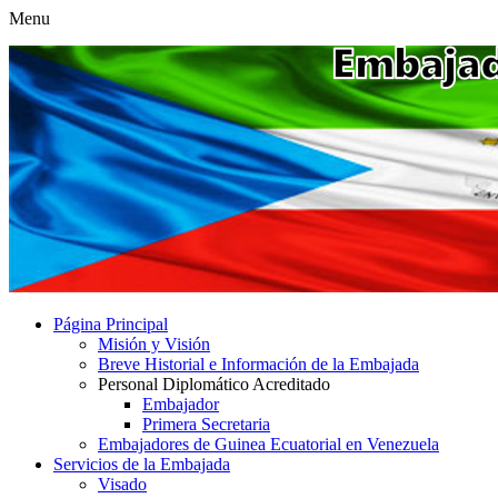
Menu
Página Principal
Misión y Visión
Breve Historial e Información de la Embajada
Personal Diplomático Acreditado
Embajador
Primera Secretaria
Embajadores de Guinea Ecuatorial en Venezuela
Servicios de la Embajada
Visado