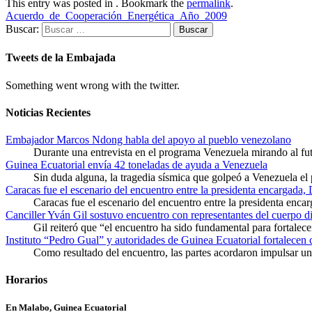
This entry was posted in . Bookmark the
permalink
.
Acuerdo_de_Cooperación_Energética_Año_2009
Buscar:
Tweets de la Embajada
Something went wrong with the twitter.
Noticias Recientes
Embajador Marcos Ndong habla del apoyo al pueblo venezolano
Durante una entrevista en el programa Venezuela mirando al f
Guinea Ecuatorial envía 42 toneladas de ayuda a Venezuela
Sin duda alguna, la tragedia sísmica que golpeó a Venezuela el
Caracas fue el escenario del encuentro entre la presidenta encargada,
Caracas fue el escenario del encuentro entre la presidenta enca
Canciller Yván Gil sostuvo encuentro con representantes del cuerpo d
Gil reiteró que “el encuentro ha sido fundamental para fortalece
Instituto “Pedro Gual” y autoridades de Guinea Ecuatorial fortalecen
Como resultado del encuentro, las partes acordaron impulsar un 
Horarios
En Malabo, Guinea Ecuatorial