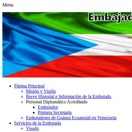
Menu
Página Principal
Misión y Visión
Breve Historial e Información de la Embajada
Personal Diplomático Acreditado
Embajador
Primera Secretaria
Embajadores de Guinea Ecuatorial en Venezuela
Servicios de la Embajada
Visado