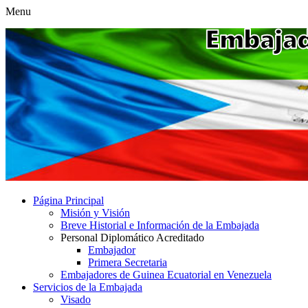
Menu
Página Principal
Misión y Visión
Breve Historial e Información de la Embajada
Personal Diplomático Acreditado
Embajador
Primera Secretaria
Embajadores de Guinea Ecuatorial en Venezuela
Servicios de la Embajada
Visado