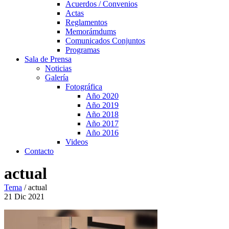
Acuerdos / Convenios
Actas
Reglamentos
Memorámdums
Comunicados Conjuntos
Programas
Sala de Prensa
Noticias
Galería
Fotográfica
Año 2020
Año 2019
Año 2018
Año 2017
Año 2016
Videos
Contacto
actual
Tema
/
actual
21
Dic
2021