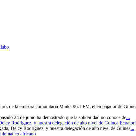
alabo
uturo, de la emisora comunitaria Minka 96.1 FM, el embajador de Guine
 pasado 24 de junio ha demostrado que la solidaridad no conoce de
...
 Delcy Rodríguez, y nuestra delegación de alto nivel de Guinea Ecuatori
rgada, Delcy Rodríguez, y nuestra delegación de alto nivel de Guinea
...
iplomático africano