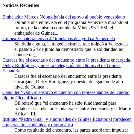
Noticias Recientes
Embajador Marcos Ndong habla del apoyo al pueblo venezolano
Durante una entrevista en el programa Venezuela mirando al
futuro, de la emisora comunitaria Minka 96.1 FM, el
embajador de Guinea
...
Guinea Ecuatorial envía 42 toneladas de ayuda a Venezuela
Sin duda alguna, la tragedia sísmica que golpeó a Venezuela
el pasado 24 de junio ha demostrado que la solidaridad no
conoce de
...
Caracas fue el escenario del encuentro entre la presidenta encargada,
Delcy Rodríguez, y nuestra delegación de alto nivel de Guinea
Ecuatorial
Caracas fue el escenario del encuentro entre la presidenta
encargada, Delcy Rodríguez, y nuestra delegación de alto
nivel de Guinea
...
Canciller Yván Gil sostuvo encuentro con representantes del cuerpo
diplomático africano
Gil reiteró que “el encuentro ha sido fundamental para
fortalecer las relaciones bilaterales entre Venezuela y la Madre
África”. El
...
Instituto “Pedro Gual” y autoridades de Guinea Ecuatorial fortalecen
cooperación académica y diplomática
Como resultado del encuentro, las partes acordaron impulsar