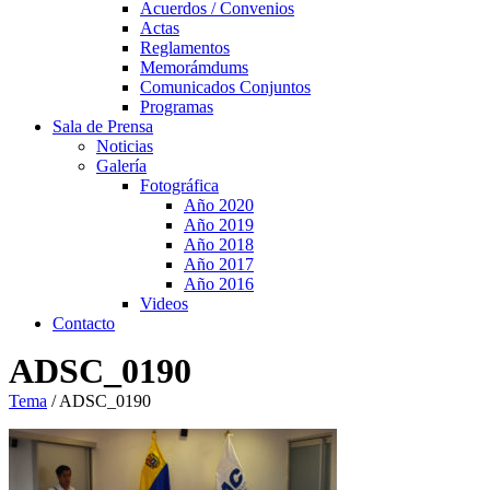
Acuerdos / Convenios
Actas
Reglamentos
Memorámdums
Comunicados Conjuntos
Programas
Sala de Prensa
Noticias
Galería
Fotográfica
Año 2020
Año 2019
Año 2018
Año 2017
Año 2016
Videos
Contacto
ADSC_0190
Tema
/
ADSC_0190