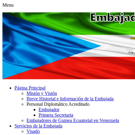
Menu
Página Principal
Misión y Visión
Breve Historial e Información de la Embajada
Personal Diplomático Acreditado
Embajador
Primera Secretaria
Embajadores de Guinea Ecuatorial en Venezuela
Servicios de la Embajada
Visado