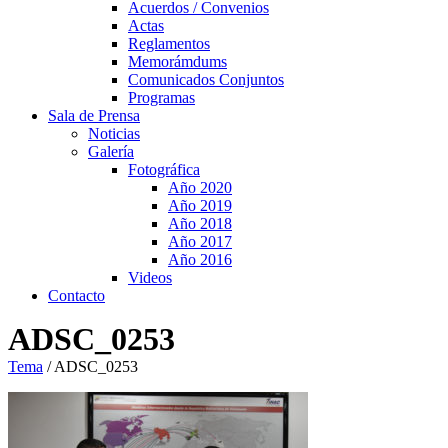
Acuerdos / Convenios
Actas
Reglamentos
Memorámdums
Comunicados Conjuntos
Programas
Sala de Prensa
Noticias
Galería
Fotográfica
Año 2020
Año 2019
Año 2018
Año 2017
Año 2016
Videos
Contacto
ADSC_0253
Tema
/
ADSC_0253