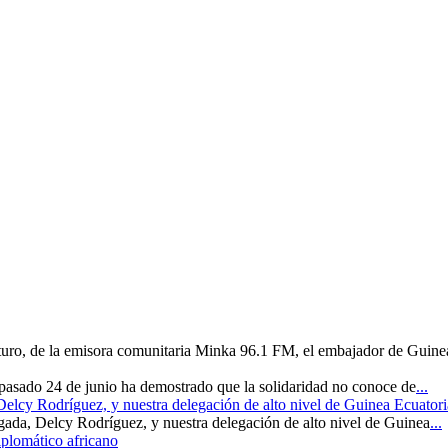
uturo, de la emisora comunitaria Minka 96.1 FM, el embajador de Guine
 pasado 24 de junio ha demostrado que la solidaridad no conoce de
...
 Delcy Rodríguez, y nuestra delegación de alto nivel de Guinea Ecuatori
rgada, Delcy Rodríguez, y nuestra delegación de alto nivel de Guinea
...
iplomático africano