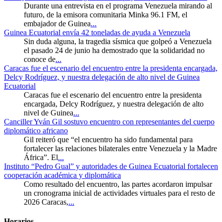
Durante una entrevista en el programa Venezuela mirando al
futuro, de la emisora comunitaria Minka 96.1 FM, el
embajador de Guinea
...
Guinea Ecuatorial envía 42 toneladas de ayuda a Venezuela
Sin duda alguna, la tragedia sísmica que golpeó a Venezuela
el pasado 24 de junio ha demostrado que la solidaridad no
conoce de
...
Caracas fue el escenario del encuentro entre la presidenta encargada,
Delcy Rodríguez, y nuestra delegación de alto nivel de Guinea
Ecuatorial
Caracas fue el escenario del encuentro entre la presidenta
encargada, Delcy Rodríguez, y nuestra delegación de alto
nivel de Guinea
...
Canciller Yván Gil sostuvo encuentro con representantes del cuerpo
diplomático africano
Gil reiteró que “el encuentro ha sido fundamental para
fortalecer las relaciones bilaterales entre Venezuela y la Madre
África”. El
...
Instituto “Pedro Gual” y autoridades de Guinea Ecuatorial fortalecen
cooperación académica y diplomática
Como resultado del encuentro, las partes acordaron impulsar
un cronograma inicial de actividades virtuales para el resto de
2026 Caracas,
...
Horarios