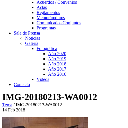
Acuerdos / Convenios
Actas
Reglamentos
Memorámdums
Comunicados Conjuntos
Programas
Sala de Prensa
Noticias
Galería
Fotográfica
Año 2020
Año 2019
Año 2018
Año 2017
Año 2016
Videos
Contacto
IMG-20180213-WA0012
Tema
/
IMG-20180213-WA0012
14
Feb
2018