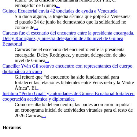
embajador de Guinea
...
Guinea Ecuatorial envía 42 toneladas de ayuda a Venezuela
Sin duda alguna, la tragedia sísmica que golpeó a Venezuela
el pasado 24 de junio ha demostrado que la solidaridad no
conoce de
...
Caracas fue el escenario del encuentro entre la presidenta encargada,
Delcy Rodríguez, y nuestra delegación de alto nivel de Guinea
Ecuatorial
Caracas fue el escenario del encuentro entre la presidenta
encargada, Delcy Rodríguez, y nuestra delegación de alto
nivel de Guinea
...
Canciller Yván Gil sostuvo encuentro con representantes del cuerpo
diplomático africano
Gil reiteró que “el encuentro ha sido fundamental para
fortalecer las relaciones bilaterales entre Venezuela y la Madre
África”. El
...
Instituto “Pedro Gual” y autoridades de Guinea Ecuatorial fortalecen
cooperación académica y diplomática
Como resultado del encuentro, las partes acordaron impulsar
un cronograma inicial de actividades virtuales para el resto de
2026 Caracas,
...
Horarios