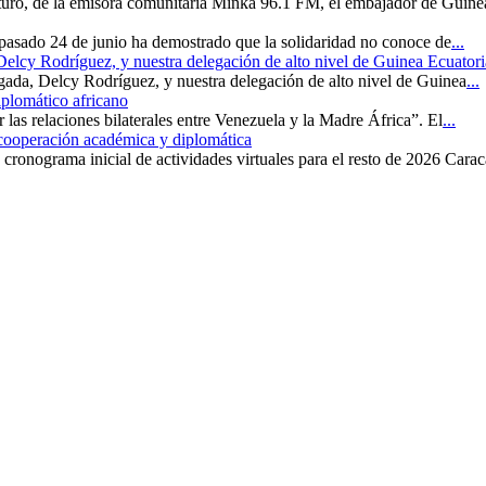
uturo, de la emisora comunitaria Minka 96.1 FM, el embajador de Guine
 pasado 24 de junio ha demostrado que la solidaridad no conoce de
...
 Delcy Rodríguez, y nuestra delegación de alto nivel de Guinea Ecuatori
rgada, Delcy Rodríguez, y nuestra delegación de alto nivel de Guinea
...
iplomático africano
r las relaciones bilaterales entre Venezuela y la Madre África”. El
...
 cooperación académica y diplomática
cronograma inicial de actividades virtuales para el resto de 2026 Carac