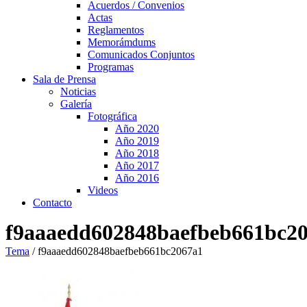
Acuerdos / Convenios
Actas
Reglamentos
Memorámdums
Comunicados Conjuntos
Programas
Sala de Prensa
Noticias
Galería
Fotográfica
Año 2020
Año 2019
Año 2018
Año 2017
Año 2016
Videos
Contacto
f9aaaedd602848baefbeb661bc2
Tema
/
f9aaaedd602848baefbeb661bc2067a1