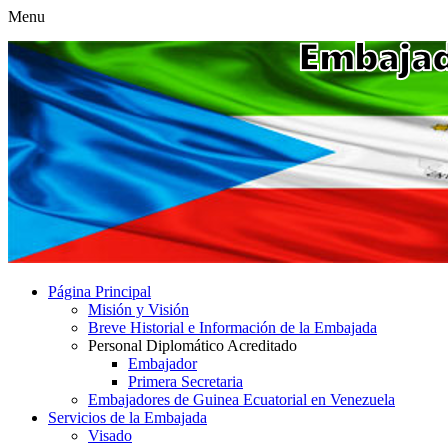
Menu
Página Principal
Misión y Visión
Breve Historial e Información de la Embajada
Personal Diplomático Acreditado
Embajador
Primera Secretaria
Embajadores de Guinea Ecuatorial en Venezuela
Servicios de la Embajada
Visado