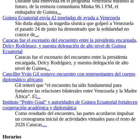
Durante una entrevista en el programa Venezuela mirando al
futuro, de la emisora comunitaria Minka 96.1 FM, el
embajador de Guinea
...
Guinea Ecuatorial envía 42 toneladas de ayuda a Venezuela
Sin duda alguna, la tragedia sísmica que golpeó a Venezuela
el pasado 24 de junio ha demostrado que la solidaridad no
conoce de
...
Caracas fue el escenario del encuentro entre la presidenta encargada,
Delcy Rodríguez, y nuestra delegación de alto nivel de Guinea
Ecuatorial
Caracas fue el escenario del encuentro entre la presidenta
encargada, Delcy Rodríguez, y nuestra delegación de alto
nivel de Guinea
...
Canciller Yván Gil sostuvo encuentro con representantes del cuerpo
diplomático africano
Gil reiteró que “el encuentro ha sido fundamental para
fortalecer las relaciones bilaterales entre Venezuela y la Madre
África”. El
...
Instituto “Pedro Gual” y autoridades de Guinea Ecuatorial fortalecen
cooperación académica y diplomática
Como resultado del encuentro, las partes acordaron impulsar
un cronograma inicial de actividades virtuales para el resto de
2026 Caracas,
...
Horarios