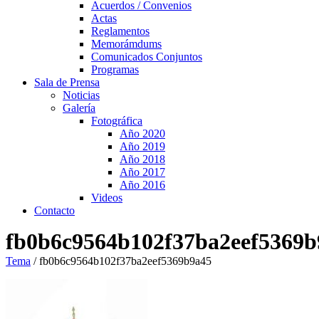
Acuerdos / Convenios
Actas
Reglamentos
Memorámdums
Comunicados Conjuntos
Programas
Sala de Prensa
Noticias
Galería
Fotográfica
Año 2020
Año 2019
Año 2018
Año 2017
Año 2016
Videos
Contacto
fb0b6c9564b102f37ba2eef5369b
Tema
/
fb0b6c9564b102f37ba2eef5369b9a45