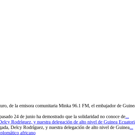
uturo, de la emisora comunitaria Minka 96.1 FM, el embajador de Guine
 pasado 24 de junio ha demostrado que la solidaridad no conoce de
...
 Delcy Rodríguez, y nuestra delegación de alto nivel de Guinea Ecuatori
rgada, Delcy Rodríguez, y nuestra delegación de alto nivel de Guinea
...
iplomático africano