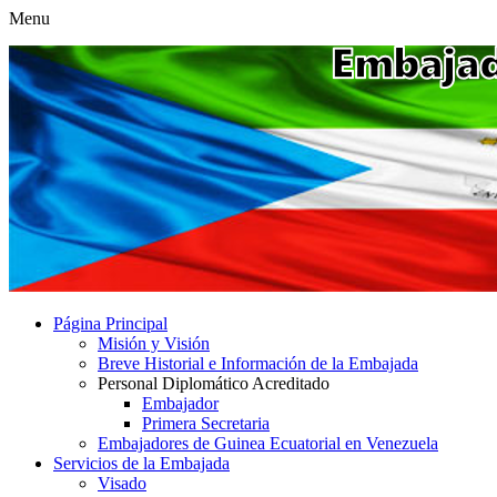
Menu
Página Principal
Misión y Visión
Breve Historial e Información de la Embajada
Personal Diplomático Acreditado
Embajador
Primera Secretaria
Embajadores de Guinea Ecuatorial en Venezuela
Servicios de la Embajada
Visado