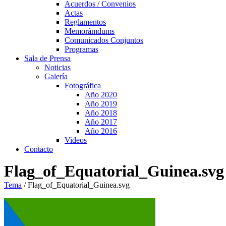
Acuerdos / Convenios
Actas
Reglamentos
Memorámdums
Comunicados Conjuntos
Programas
Sala de Prensa
Noticias
Galería
Fotográfica
Año 2020
Año 2019
Año 2018
Año 2017
Año 2016
Videos
Contacto
Flag_of_Equatorial_Guinea.svg
Tema
/
Flag_of_Equatorial_Guinea.svg