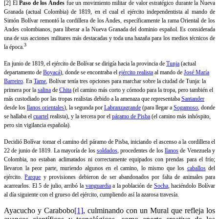
[2] El
Paso de los Andes
fue un movimiento militar de valor estratégico durante la Nueva
Granada (actual Colombia) de 1819, en el cual el ejército independentista al mando de
Simón Bolívar remontó la cordillera de los Andes, específicamente la rama Oriental de los
Andes colombianos, para liberar a la Nueva Granada del dominio español. Es considerada
una de sus acciones militares más destacadas y toda una hazaña para los medios técnicos de
3
la época.
En junio de 1819, el ejército de Bolívar se dirigía hacia la provincia de
Tunja
(actual
departamento de
Boyacá
), donde se encontraba el
ejército realista
al mando de
José María
Barreiro
. En
Tame
, Bolívar tenía tres opciones para marchar sobre la ciudad de Tunja: la
primera por la
salina
de
Chita
(el camino más corto y cómodo para la tropa, pero también el
más custodiado por las tropas realistas debido a la amenaza que representaba
Santander
desde los
llanos orientales
), la segunda por
Labranzagrande
(para llegar a
Sogamoso
, donde
se hallaba el
cuartel
realista), y la tercera por el
páramo de Pisba
(el camino más inhóspito,
pero sin vigilancia española).
Decidió Bolívar tomar el camino del páramo de Pisba, iniciando el ascenso a la cordillera el
22 de junio de 1819. La mayoría de los
soldados
, procedentes de los
llanos
de Venezuela y
Colombia, no estaban aclimatados ni correctamente equipados con prendas para el frío;
llevaron la peor parte, muriendo algunos en el camino, lo mismo que los
caballos
del
ejército.
Parque
y provisiones debieron de ser abandonados por falta de animales para
acarrearlos. El 5 de julio, arribó la
vanguardia
a la población de
Socha
, haciéndolo Bolívar
al día siguiente con el grueso del ejército, cumpliendo así la azarosa travesía.
Ayacucho y Carabobo
[1]
, culminando con un Mural que refleja los