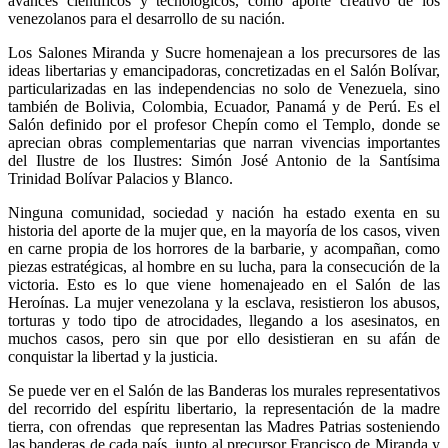
avances científicos y tecnológicos, como aporte creativo de los
venezolanos para el desarrollo de su nación.
Los Salones Miranda y Sucre homenajean a los precursores de las
ideas libertarias y emancipadoras, concretizadas en el Salón Bolívar,
particularizadas en las independencias no solo de Venezuela, sino
también de Bolivia, Colombia, Ecuador, Panamá y de Perú. Es el
Salón definido por el profesor Chepín como el Templo, donde se
aprecian obras complementarias que narran vivencias importantes
del Ilustre de los Ilustres: Simón José Antonio de la Santísima
Trinidad Bolívar Palacios y Blanco.
Ninguna comunidad, sociedad y nación ha estado exenta en su
historia del aporte de la mujer que, en la mayoría de los casos, viven
en carne propia de los horrores de la barbarie, y acompañan, como
piezas estratégicas, al hombre en su lucha, para la consecución de la
victoria. Esto es lo que viene homenajeado en el Salón de las
Heroínas. La mujer venezolana y la esclava, resistieron los abusos,
torturas y todo tipo de atrocidades, llegando a los asesinatos, en
muchos casos, pero sin que por ello desistieran en su afán de
conquistar la libertad y la justicia.
Se puede ver en el Salón de las Banderas los murales representativos
del recorrido del espíritu libertario, la representación de la madre
tierra, con ofrendas que representan las Madres Patrias sosteniendo
las banderas de cada país, junto al precursor Francisco de Miranda y