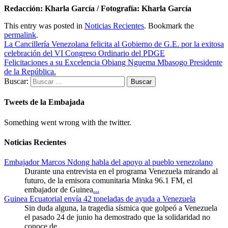
Redacción: Kharla García / Fotografía: Kharla García
This entry was posted in
Noticias Recientes
. Bookmark the
permalink
.
La Cancillería Venezolana felicita al Gobierno de G.E. por la exitosa
celebración del VI Congreso Ordinario del PDGE
Felicitaciones a su Excelencia Obiang Nguema Mbasogo Presidente
de la República.
Buscar:
Tweets de la Embajada
Something went wrong with the twitter.
Noticias Recientes
Embajador Marcos Ndong habla del apoyo al pueblo venezolano
Durante una entrevista en el programa Venezuela mirando al
futuro, de la emisora comunitaria Minka 96.1 FM, el
embajador de Guinea
...
Guinea Ecuatorial envía 42 toneladas de ayuda a Venezuela
Sin duda alguna, la tragedia sísmica que golpeó a Venezuela
el pasado 24 de junio ha demostrado que la solidaridad no
conoce de
...