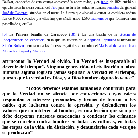
Bolívar, conocedor de esta ventaja aprovechó la oportunidad, y en
junio
de 1824 enfiló su
ejército hacia la sierra central del
Perú
para aislar a las solitarias fuerzas
realistas
del general
José de Canterac
, situadas en el norte. La fuerza que alcanzó a cruzar la cordillera andina
fue de 8.000 soldados y a ellos hay que añadir unos 1.500
montoneros
que formaron una
pantalla de guerrillas.
[5]
La
Primera batalla de Carabobo
(
1814
) fue una batalla de la
Guerra de
Independencia de Venezuela
, en la que las fuerzas de la
Segunda República
al mando de
Simón Bolívar
derrotaron a las fuerzas españolas al mando del
Mariscal de campo
Juan
Manuel de Cajigal y Martínez
.
arrinconar la Verdad al olvido. La Verdad es inseparable al
devenir del tiempo”. Ninguna generación, ni civilización ni obra
humana alguna logrará jamás sepultar la Verdad en el tiempo,
puesto que la verdad es Dios, y a Dios hombre alguno lo vence”.
“Todos debemos estamos llamados a contribuir para
que la Verdad no se silencie por convicciones cuyas raíces
respondan a intereses personales, y hemos de honrar a los
caídos que lucharon contra la opresión, y defendieron los
valores que ennoblecen al hombre, es una lección que siempre
debe despertar nuestras conciencias a condenar los crímenes
que se cometen contra hombre en todas las culturas, en todas
las etapas de la vida, sin distinción, y denunciarlos cada vez que
se produzcan”
.