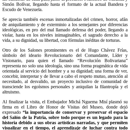
Simón Bolívar, llegando hasta el formato de la actual Bandera y
Escudo de Venezuela.
Se aprecia también escenas inmortalizadas del crimen, horror, afán
de aniquilamiento y de exterminio a los semejantes por diferencias
ideológicas, en pro del mal llamado defensa del poder, llegando a
violar, hasta en los niveles inimaginables, el sagrado derecho a la
vida, a su dignidad, su libertad, con fórmulas inéditas de torturas.
Otro de los Salones prominentes es el de Hugo Chávez Frías,
símbolo del ideario Revolucionario del Comandante, Líder y
Visionario, para quien el llamado “Revolución Bolivariana”
representa no solo una ideología, sino una forma pragmática de vida
orientada al servicio del hombre y a su dignidad; una forma de ver,
concebir, interpretar y de llevar a cabo el respeto mutuo, atención al
necesitado, al desvalido, un proyecto inclusivo de comunidad de
transciende los egoísmos personales y aniquilan la filantropía y el
altruismo.
Al finalizar la visita, el Embajador Michá Nguema Misí plasmó su
firma en el Libro de Honor de Visitas del Museo, donde dejó
expresado
“la importancia de conservar y preservar el espacio
del Salón de la Patria, sobre todo porque es un legado para la
historia debido a sus obras artísticas narradas, y que permiten
visualizar en el tiempo, el aprendizaje de luchar contra todo