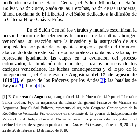
pudiendo resaltar el Salón Central, el Salón Miranda, el Salón
Bolívar, Salón Sucre, Salón de las Heroínas, Salón de las Banderas,
última proclama de El Libertad y el Salón dedicado a la difusión de
la Cátedra Hugo Chávez Frías.
En el Salón Central los vitrales y murales escenifican la
personificación de los elementos históricos de la cultura aborigen
venezolana, su reacción ante la invasión y la usurpación de sus
propiedades por parte del ocupante europeo a partir del Orinoco,
abarcando toda la extensión de su naturaleza: montañas y sabana, Se
representa igualmente las etapas en la evolución del proceso
colonizador, la fundación de ciudades, hazañas heroicas de los
caciques venezolanos, las luchas emancipadoras y el logro de la
independencia, el Congreso de Angostura
del 15 de agosto de
1819
[1]
, el paso de los Próceres por los Andes
[2]
; las batallas de
Boyacá
[3]
, Junín
[4]
y
[1] El
Congreso de Angostura
, inaugurado el 15 de febrero de 1819 por el Libertador
Simón Bolívar, bajo la inspiración del Ideario del general Francisco de Miranda en
Angostura (hoy Ciudad Bolívar), representó el segundo Congreso Constituyente de la
República de Venezuela. Fue convocado en el contexto de las guerras de independencia de
Venezuela y de Independencia de Nueva Granada. Sus palabras están recogidas en el
célebre Discurso de Angostura publicado en el
Correo del Orinoco
, números 19, 20, 21 y
22 del 20 de febrero al 13 de marzo de 1819.