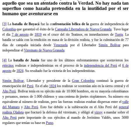
aquello que sea un atentado contra la Verdad. No hay nada tan
superfluo como hazaña pretendida en la inutilidad por el ser
humano que aventurarse en
[3]
La
batalla de Boyacá
fue la co
nfrontación bélica de la
guerra de independencia de
Colombia
que garantizó el éxito de la
Campaña Libertadora de Nueva Granada
. Tuvo lugar
el día
7 de agosto
de
1819
en el cruce del río Teatinos, en inmediaciones de
Tunja
. La
batalla se salda con la rendición en masa de la división realista, y fue la culminación de 77
días de campaña iniciada desde
Venezuela
por el Libertador
Simón Bolívar
para
independizar el
Virreinato de Nueva Granada
.
[4]
La
batalla de Junín
fue uno de los últimos enfrentamientos que sostuvieron los
ejércitos
realistas e independentistas en el proceso de la
independencia del Perú
el
6 de
agosto
de
1824
. Su resultado fue la victoria de los independentistas.
Simón Bolívar
, Libertador y presidente de la
Gran Colombia
continuó la guerra de
emancipación del
Perú
. En el año
1824
los realistas se sostenían aún en la sierra central y el
Alto Perú
. Bolívar tenía en su ejército más de 10.000 hombres, en su mayoría colombianos
y peruanos, menos de 1.000 chilenos y una centena de jinetes rioplatenses. Su número era
equivalente al número de realistas, pero las fuerzas realistas estaban dispersas entre el
valle
del Mantaro
y
Alto Perú
. Esto fue debido a la sublevación en el Alto Perú del
general
realista Olañeta
que fracturó la defensa del virreinato, y obligó al
virrey
a mandar sobre el
Alto Perú
parte importante de sus ejércitos al mando de Jerónimo Valdés, unos 5000
regulares que tenían su base en
Puno
.