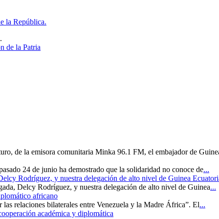
e la República.
.
 de la Patria
uturo, de la emisora comunitaria Minka 96.1 FM, el embajador de Guine
 pasado 24 de junio ha demostrado que la solidaridad no conoce de
...
 Delcy Rodríguez, y nuestra delegación de alto nivel de Guinea Ecuatori
rgada, Delcy Rodríguez, y nuestra delegación de alto nivel de Guinea
...
iplomático africano
r las relaciones bilaterales entre Venezuela y la Madre África”. El
...
 cooperación académica y diplomática