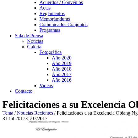
Acuerdos / Convenios
Actas
Reglamentos
Memorámdums
Comunicados Conjuntos
Programas
Sala de Prensa
Noticias
Galería
Fotográfica
Año 2020
Año 2019
Año 2018
Año 2017
Año 2016
Videos
Contacto
Felicitaciones a su Excelencia
Tema
/
Noticias Recientes
/
Felicitaciones a su Excelencia Obiang N
31
Jul
2017
31/07/2017