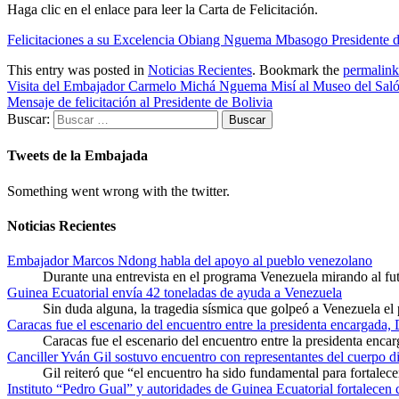
Haga clic en el enlace para leer la Carta de Felicitación.
Felicitaciones a su Excelencia Obiang Nguema Mbasogo Presidente d
This entry was posted in
Noticias Recientes
. Bookmark the
permalink
Visita del Embajador Carmelo Michá Nguema Misí al Museo del Salón
Mensaje de felicitación al Presidente de Bolivia
Buscar:
Tweets de la Embajada
Something went wrong with the twitter.
Noticias Recientes
Embajador Marcos Ndong habla del apoyo al pueblo venezolano
Durante una entrevista en el programa Venezuela mirando al f
Guinea Ecuatorial envía 42 toneladas de ayuda a Venezuela
Sin duda alguna, la tragedia sísmica que golpeó a Venezuela el
Caracas fue el escenario del encuentro entre la presidenta encargada,
Caracas fue el escenario del encuentro entre la presidenta enca
Canciller Yván Gil sostuvo encuentro con representantes del cuerpo d
Gil reiteró que “el encuentro ha sido fundamental para fortalece
Instituto “Pedro Gual” y autoridades de Guinea Ecuatorial fortalecen