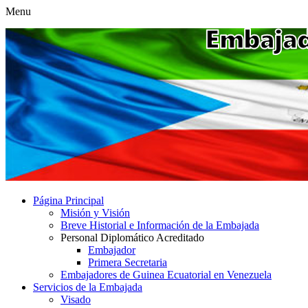
Menu
Página Principal
Misión y Visión
Breve Historial e Información de la Embajada
Personal Diplomático Acreditado
Embajador
Primera Secretaria
Embajadores de Guinea Ecuatorial en Venezuela
Servicios de la Embajada
Visado