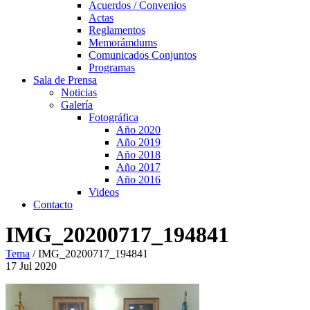
Acuerdos / Convenios
Actas
Reglamentos
Memorámdums
Comunicados Conjuntos
Programas
Sala de Prensa
Noticias
Galería
Fotográfica
Año 2020
Año 2019
Año 2018
Año 2017
Año 2016
Videos
Contacto
IMG_20200717_194841
Tema
/
IMG_20200717_194841
17
Jul
2020