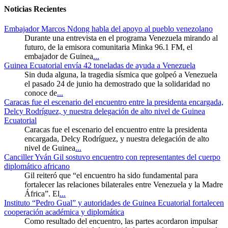
Noticias Recientes
Embajador Marcos Ndong habla del apoyo al pueblo venezolano
Durante una entrevista en el programa Venezuela mirando al
futuro, de la emisora comunitaria Minka 96.1 FM, el
embajador de Guinea
...
Guinea Ecuatorial envía 42 toneladas de ayuda a Venezuela
Sin duda alguna, la tragedia sísmica que golpeó a Venezuela
el pasado 24 de junio ha demostrado que la solidaridad no
conoce de
...
Caracas fue el escenario del encuentro entre la presidenta encargada,
Delcy Rodríguez, y nuestra delegación de alto nivel de Guinea
Ecuatorial
Caracas fue el escenario del encuentro entre la presidenta
encargada, Delcy Rodríguez, y nuestra delegación de alto
nivel de Guinea
...
Canciller Yván Gil sostuvo encuentro con representantes del cuerpo
diplomático africano
Gil reiteró que “el encuentro ha sido fundamental para
fortalecer las relaciones bilaterales entre Venezuela y la Madre
África”. El
...
Instituto “Pedro Gual” y autoridades de Guinea Ecuatorial fortalecen
cooperación académica y diplomática
Como resultado del encuentro, las partes acordaron impulsar