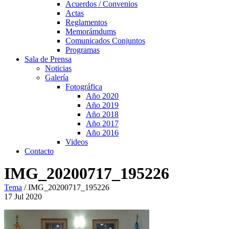
Acuerdos / Convenios
Actas
Reglamentos
Memorámdums
Comunicados Conjuntos
Programas
Sala de Prensa
Noticias
Galería
Fotográfica
Año 2020
Año 2019
Año 2018
Año 2017
Año 2016
Videos
Contacto
IMG_20200717_195226
Tema
/
IMG_20200717_195226
17
Jul
2020