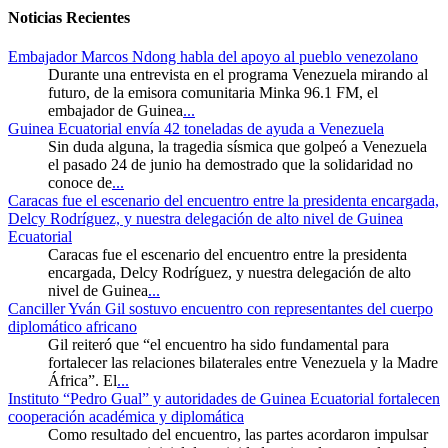
Noticias Recientes
Embajador Marcos Ndong habla del apoyo al pueblo venezolano
Durante una entrevista en el programa Venezuela mirando al
futuro, de la emisora comunitaria Minka 96.1 FM, el
embajador de Guinea
...
Guinea Ecuatorial envía 42 toneladas de ayuda a Venezuela
Sin duda alguna, la tragedia sísmica que golpeó a Venezuela
el pasado 24 de junio ha demostrado que la solidaridad no
conoce de
...
Caracas fue el escenario del encuentro entre la presidenta encargada,
Delcy Rodríguez, y nuestra delegación de alto nivel de Guinea
Ecuatorial
Caracas fue el escenario del encuentro entre la presidenta
encargada, Delcy Rodríguez, y nuestra delegación de alto
nivel de Guinea
...
Canciller Yván Gil sostuvo encuentro con representantes del cuerpo
diplomático africano
Gil reiteró que “el encuentro ha sido fundamental para
fortalecer las relaciones bilaterales entre Venezuela y la Madre
África”. El
...
Instituto “Pedro Gual” y autoridades de Guinea Ecuatorial fortalecen
cooperación académica y diplomática
Como resultado del encuentro, las partes acordaron impulsar