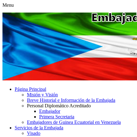
Menu
Página Principal
Misión y Visión
Breve Historial e Información de la Embajada
Personal Diplomático Acreditado
Embajador
Primera Secretaria
Embajadores de Guinea Ecuatorial en Venezuela
Servicios de la Embajada
Visado