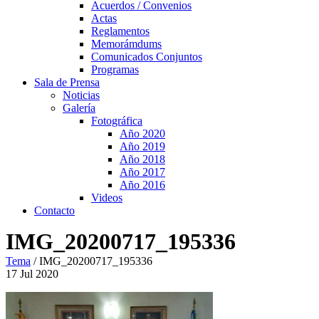
Acuerdos / Convenios
Actas
Reglamentos
Memorámdums
Comunicados Conjuntos
Programas
Sala de Prensa
Noticias
Galería
Fotográfica
Año 2020
Año 2019
Año 2018
Año 2017
Año 2016
Videos
Contacto
IMG_20200717_195336
Tema
/
IMG_20200717_195336
17
Jul
2020