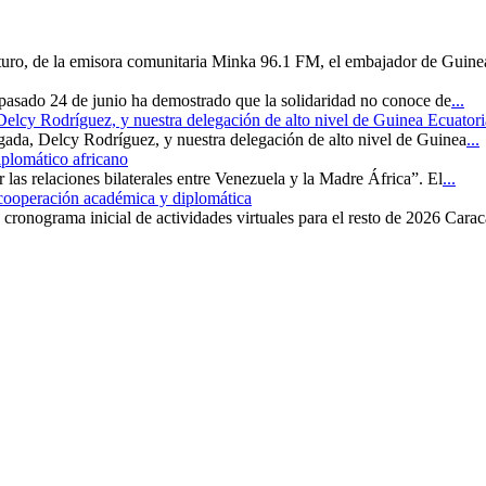
uturo, de la emisora comunitaria Minka 96.1 FM, el embajador de Guine
 pasado 24 de junio ha demostrado que la solidaridad no conoce de
...
 Delcy Rodríguez, y nuestra delegación de alto nivel de Guinea Ecuatori
rgada, Delcy Rodríguez, y nuestra delegación de alto nivel de Guinea
...
iplomático africano
r las relaciones bilaterales entre Venezuela y la Madre África”. El
...
 cooperación académica y diplomática
cronograma inicial de actividades virtuales para el resto de 2026 Carac