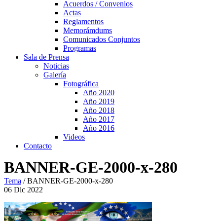
Acuerdos / Convenios
Actas
Reglamentos
Memorámdums
Comunicados Conjuntos
Programas
Sala de Prensa
Noticias
Galería
Fotográfica
Año 2020
Año 2019
Año 2018
Año 2017
Año 2016
Videos
Contacto
BANNER-GE-2000-x-280
Tema
/
BANNER-GE-2000-x-280
06
Dic
2022