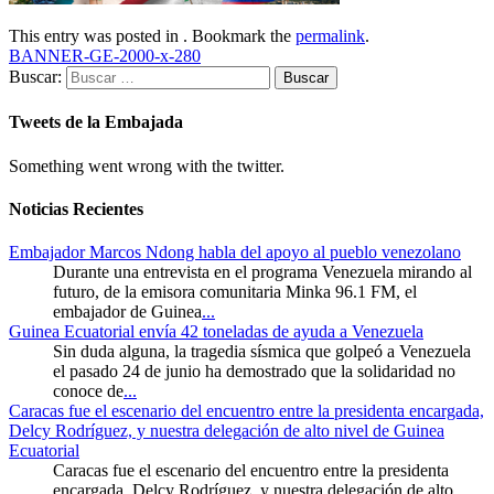
This entry was posted in . Bookmark the
permalink
.
BANNER-GE-2000-x-280
Buscar:
Tweets de la Embajada
Something went wrong with the twitter.
Noticias Recientes
Embajador Marcos Ndong habla del apoyo al pueblo venezolano
Durante una entrevista en el programa Venezuela mirando al
futuro, de la emisora comunitaria Minka 96.1 FM, el
embajador de Guinea
...
Guinea Ecuatorial envía 42 toneladas de ayuda a Venezuela
Sin duda alguna, la tragedia sísmica que golpeó a Venezuela
el pasado 24 de junio ha demostrado que la solidaridad no
conoce de
...
Caracas fue el escenario del encuentro entre la presidenta encargada,
Delcy Rodríguez, y nuestra delegación de alto nivel de Guinea
Ecuatorial
Caracas fue el escenario del encuentro entre la presidenta
encargada, Delcy Rodríguez, y nuestra delegación de alto