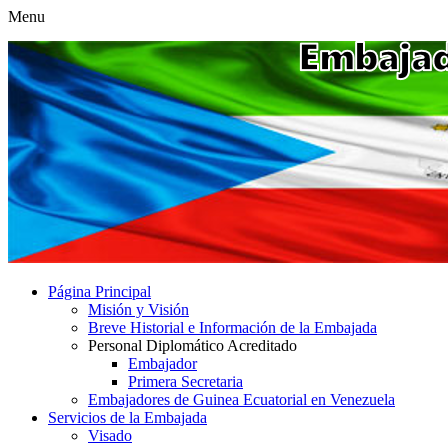
Menu
Página Principal
Misión y Visión
Breve Historial e Información de la Embajada
Personal Diplomático Acreditado
Embajador
Primera Secretaria
Embajadores de Guinea Ecuatorial en Venezuela
Servicios de la Embajada
Visado