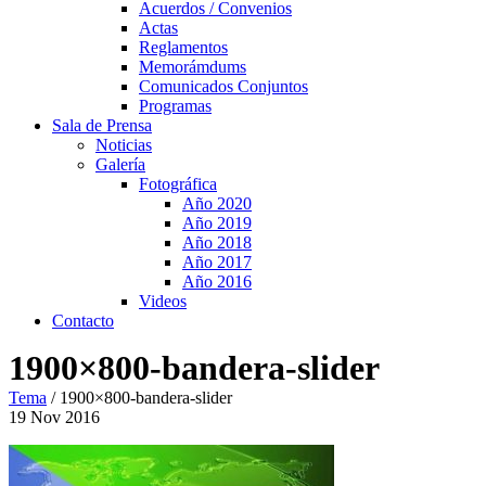
Acuerdos / Convenios
Actas
Reglamentos
Memorámdums
Comunicados Conjuntos
Programas
Sala de Prensa
Noticias
Galería
Fotográfica
Año 2020
Año 2019
Año 2018
Año 2017
Año 2016
Videos
Contacto
1900×800-bandera-slider
Tema
/
1900×800-bandera-slider
19
Nov
2016