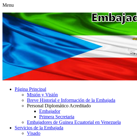
Menu
Página Principal
Misión y Visión
Breve Historial e Información de la Embajada
Personal Diplomático Acreditado
Embajador
Primera Secretaria
Embajadores de Guinea Ecuatorial en Venezuela
Servicios de la Embajada
Visado