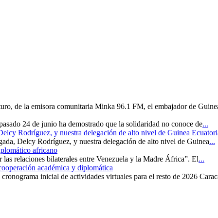
uturo, de la emisora comunitaria Minka 96.1 FM, el embajador de Guine
 pasado 24 de junio ha demostrado que la solidaridad no conoce de
...
 Delcy Rodríguez, y nuestra delegación de alto nivel de Guinea Ecuatori
rgada, Delcy Rodríguez, y nuestra delegación de alto nivel de Guinea
...
iplomático africano
r las relaciones bilaterales entre Venezuela y la Madre África”. El
...
 cooperación académica y diplomática
cronograma inicial de actividades virtuales para el resto de 2026 Carac