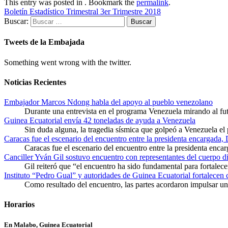
This entry was posted in . Bookmark the
permalink
.
Boletín Estadístico Trimestral 3er Trimestre 2018
Buscar:
Tweets de la Embajada
Something went wrong with the twitter.
Noticias Recientes
Embajador Marcos Ndong habla del apoyo al pueblo venezolano
Durante una entrevista en el programa Venezuela mirando al f
Guinea Ecuatorial envía 42 toneladas de ayuda a Venezuela
Sin duda alguna, la tragedia sísmica que golpeó a Venezuela el
Caracas fue el escenario del encuentro entre la presidenta encargada,
Caracas fue el escenario del encuentro entre la presidenta enca
Canciller Yván Gil sostuvo encuentro con representantes del cuerpo d
Gil reiteró que “el encuentro ha sido fundamental para fortalece
Instituto “Pedro Gual” y autoridades de Guinea Ecuatorial fortalecen
Como resultado del encuentro, las partes acordaron impulsar un 
Horarios
En Malabo, Guinea Ecuatorial