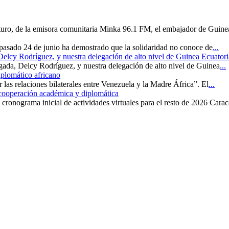
uturo, de la emisora comunitaria Minka 96.1 FM, el embajador de Guine
 pasado 24 de junio ha demostrado que la solidaridad no conoce de
...
 Delcy Rodríguez, y nuestra delegación de alto nivel de Guinea Ecuatori
rgada, Delcy Rodríguez, y nuestra delegación de alto nivel de Guinea
...
iplomático africano
r las relaciones bilaterales entre Venezuela y la Madre África”. El
...
 cooperación académica y diplomática
cronograma inicial de actividades virtuales para el resto de 2026 Carac