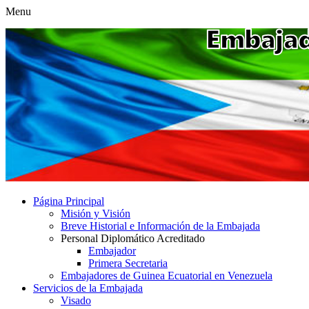
Menu
Página Principal
Misión y Visión
Breve Historial e Información de la Embajada
Personal Diplomático Acreditado
Embajador
Primera Secretaria
Embajadores de Guinea Ecuatorial en Venezuela
Servicios de la Embajada
Visado