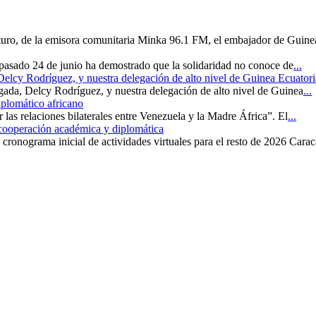
uturo, de la emisora comunitaria Minka 96.1 FM, el embajador de Guine
 pasado 24 de junio ha demostrado que la solidaridad no conoce de
...
 Delcy Rodríguez, y nuestra delegación de alto nivel de Guinea Ecuatori
rgada, Delcy Rodríguez, y nuestra delegación de alto nivel de Guinea
...
iplomático africano
r las relaciones bilaterales entre Venezuela y la Madre África”. El
...
 cooperación académica y diplomática
cronograma inicial de actividades virtuales para el resto de 2026 Carac