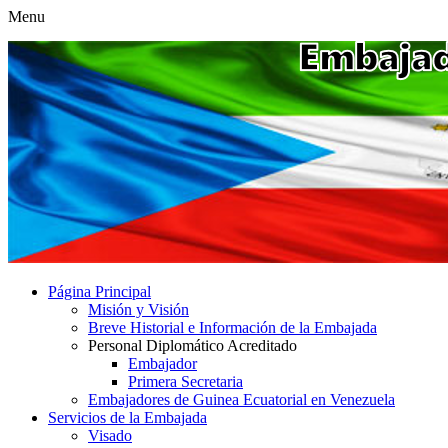
Menu
Página Principal
Misión y Visión
Breve Historial e Información de la Embajada
Personal Diplomático Acreditado
Embajador
Primera Secretaria
Embajadores de Guinea Ecuatorial en Venezuela
Servicios de la Embajada
Visado