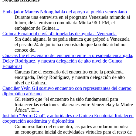
Embajador Marcos Ndong habla del apoyo al pueblo venezolano
Durante una entrevista en el programa Venezuela mirando al
futuro, de la emisora comunitaria Minka 96.1 FM, el
embajador de Guinea
...
Guinea Ecuatorial envía 42 toneladas de ayuda a Venezuela
Sin duda alguna, la tragedia sísmica que golpeó a Venezuela
el pasado 24 de junio ha demostrado que la solidaridad no
conoce de
...
Caracas fue el escenario del encuentro entre la presidenta encargada,
Delcy Rodríguez, y nuestra delegación de alto nivel de Guinea
Ecuatorial
Caracas fue el escenario del encuentro entre la presidenta
encargada, Delcy Rodríguez, y nuestra delegación de alto
nivel de Guinea
...
Canciller Yván Gil sostuvo encuentro con representantes del cuerpo
diplomático africano
Gil reiteró que “el encuentro ha sido fundamental para
fortalecer las relaciones bilaterales entre Venezuela y la Madre
África”. El
...
Instituto “Pedro Gual” y autoridades de Guinea Ecuatorial fortalecen
cooperación académica y diplomática
Como resultado del encuentro, las partes acordaron impulsar
un cronograma inicial de actividades virtuales para el resto de