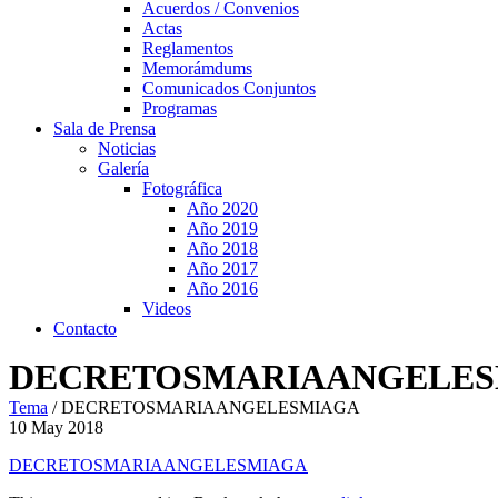
Acuerdos / Convenios
Actas
Reglamentos
Memorámdums
Comunicados Conjuntos
Programas
Sala de Prensa
Noticias
Galería
Fotográfica
Año 2020
Año 2019
Año 2018
Año 2017
Año 2016
Videos
Contacto
DECRETOSMARIAANGELES
Tema
/
DECRETOSMARIAANGELESMIAGA
10
May
2018
DECRETOSMARIAANGELESMIAGA