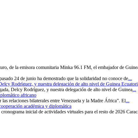
uturo, de la emisora comunitaria Minka 96.1 FM, el embajador de Guine
 pasado 24 de junio ha demostrado que la solidaridad no conoce de
...
 Delcy Rodríguez, y nuestra delegación de alto nivel de Guinea Ecuatori
rgada, Delcy Rodríguez, y nuestra delegación de alto nivel de Guinea
...
iplomático africano
r las relaciones bilaterales entre Venezuela y la Madre África”. El
...
 cooperación académica y diplomática
cronograma inicial de actividades virtuales para el resto de 2026 Carac