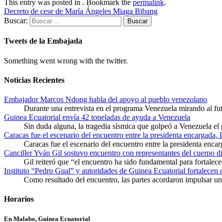
This entry was posted in . Bookmark the
permalink
.
Decreto de cese de María Ángeles Miaga Bibang
Buscar:
Tweets de la Embajada
Something went wrong with the twitter.
Noticias Recientes
Embajador Marcos Ndong habla del apoyo al pueblo venezolano
Durante una entrevista en el programa Venezuela mirando al f
Guinea Ecuatorial envía 42 toneladas de ayuda a Venezuela
Sin duda alguna, la tragedia sísmica que golpeó a Venezuela el
Caracas fue el escenario del encuentro entre la presidenta encargada,
Caracas fue el escenario del encuentro entre la presidenta enca
Canciller Yván Gil sostuvo encuentro con representantes del cuerpo d
Gil reiteró que “el encuentro ha sido fundamental para fortalece
Instituto “Pedro Gual” y autoridades de Guinea Ecuatorial fortalecen
Como resultado del encuentro, las partes acordaron impulsar un 
Horarios
En Malabo, Guinea Ecuatorial