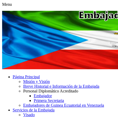
Menu
Página Principal
Misión y Visión
Breve Historial e Información de la Embajada
Personal Diplomático Acreditado
Embajador
Primera Secretaria
Embajadores de Guinea Ecuatorial en Venezuela
Servicios de la Embajada
Visado