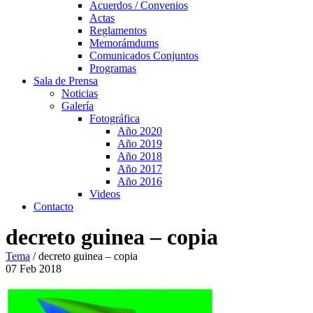
Acuerdos / Convenios
Actas
Reglamentos
Memorámdums
Comunicados Conjuntos
Programas
Sala de Prensa
Noticias
Galería
Fotográfica
Año 2020
Año 2019
Año 2018
Año 2017
Año 2016
Videos
Contacto
decreto guinea – copia
Tema
/
decreto guinea – copia
07
Feb
2018