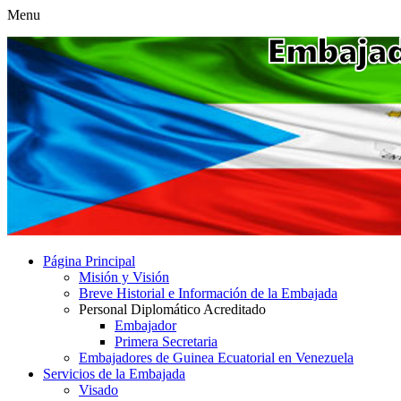
Menu
Página Principal
Misión y Visión
Breve Historial e Información de la Embajada
Personal Diplomático Acreditado
Embajador
Primera Secretaria
Embajadores de Guinea Ecuatorial en Venezuela
Servicios de la Embajada
Visado