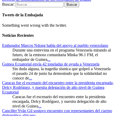
Buscar:
Tweets de la Embajada
Something went wrong with the twitter.
Noticias Recientes
Embajador Marcos Ndong habla del apoyo al pueblo venezolano
Durante una entrevista en el programa Venezuela mirando al
futuro, de la emisora comunitaria Minka 96.1 FM, el
embajador de Guinea
...
Guinea Ecuatorial envía 42 toneladas de ayuda a Venezuela
Sin duda alguna, la tragedia sísmica que golpeó a Venezuela
el pasado 24 de junio ha demostrado que la solidaridad no
conoce de
...
Caracas fue el escenario del encuentro entre la presidenta encargada,
Delcy Rodríguez, y nuestra delegación de alto nivel de Guinea
Ecuatorial
Caracas fue el escenario del encuentro entre la presidenta
encargada, Delcy Rodríguez, y nuestra delegación de alto
nivel de Guinea
...
Canciller Yván Gil sostuvo encuentro con representantes del cuerpo
diplomático africano