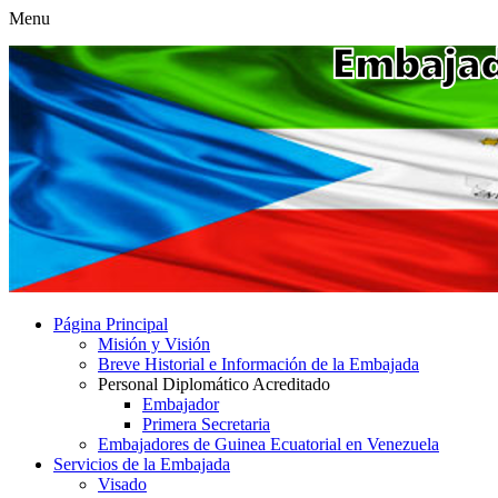
Menu
Página Principal
Misión y Visión
Breve Historial e Información de la Embajada
Personal Diplomático Acreditado
Embajador
Primera Secretaria
Embajadores de Guinea Ecuatorial en Venezuela
Servicios de la Embajada
Visado