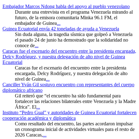
Embajador Marcos Ndong habla del apoyo al pueblo venezolano
Durante una entrevista en el programa Venezuela mirando al
futuro, de la emisora comunitaria Minka 96.1 FM, el
embajador de Guinea
...
Guinea Ecuatorial envía 42 toneladas de ayuda a Venezuela
Sin duda alguna, la tragedia sísmica que golpeó a Venezuela
el pasado 24 de junio ha demostrado que la solidaridad no
conoce de
...
Caracas fue el escenario del encuentro entre la presidenta encargada,
Delcy Rodríguez, y nuestra delegación de alto nivel de Guinea
Ecuatorial
Caracas fue el escenario del encuentro entre la presidenta
encargada, Delcy Rodríguez, y nuestra delegación de alto
nivel de Guinea
...
Canciller Yván Gil sostuvo encuentro con representantes del cuerpo
diplomático africano
Gil reiteró que “el encuentro ha sido fundamental para
fortalecer las relaciones bilaterales entre Venezuela y la Madre
África”. El
...
Instituto “Pedro Gual” y autoridades de Guinea Ecuatorial fortalecen
cooperación académica y diplomática
Como resultado del encuentro, las partes acordaron impulsar
un cronograma inicial de actividades virtuales para el resto de
2026 Caracas,
...