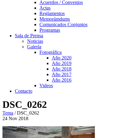
Acuerdos / Convenios
Actas
Reglamentos
Memorámdums
Comunicados Conjuntos
Programas
Sala de Prensa
Noticias
Galería
Fotográfica
Año 2020
Año 2019
Año 2018
Año 2017
Año 2016
Videos
Contacto
DSC_0262
Tema
/
DSC_0262
24
Nov
2018