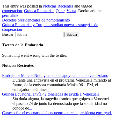
This entry was posted in
Noticias Recientes
and tagged
cooperación
,
Guinea Ecuatorial
,
Qatar
,
Viena
. Bookmark the
permalink
.
Decretos presidenciales de nombramiento
Guinea Ecuatorial y Turquía estudian nuevas estrategias de
cooperación
Buscar:
Tweets de la Embajada
Something went wrong with the twitter.
Noticias Recientes
Embajador Marcos Ndong habla del apoyo al pueblo venezolano
Durante una entrevista en el programa Venezuela mirando al
futuro, de la emisora comunitaria Minka 96.1 FM, el
embajador de Guinea
...
Guinea Ecuatorial envía 42 toneladas de ayuda a Venezuela
Sin duda alguna, la tragedia sísmica que golpeó a Venezuela
el pasado 24 de junio ha demostrado que la solidaridad no
conoce de
...
Caracas fue el escenario del encuentro entre la presidenta encargada,