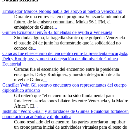
Embajador Marcos Ndong habla del apoyo al pueblo venezolano
Durante una entrevista en el programa Venezuela mirando al
futuro, de la emisora comunitaria Minka 96.1 FM, el
embajador de Guinea
...
Guinea Ecuatorial envía 42 toneladas de ayuda a Venezuela
Sin duda alguna, la tragedia sísmica que golpeó a Venezuela
el pasado 24 de junio ha demostrado que la solidaridad no
conoce de
...
Caracas fue el escenario del encuentro entre la presidenta encargada,
Delcy Rodríguez, y nuestra delegación de alto nivel de Guinea
Ecuatorial
Caracas fue el escenario del encuentro entre la presidenta
encargada, Delcy Rodríguez, y nuestra delegación de alto
nivel de Guinea
...
Canciller Yván Gil sostuvo encuentro con representantes del cuerpo
diplomático africano
Gil reiteró que “el encuentro ha sido fundamental para
fortalecer las relaciones bilaterales entre Venezuela y la Madre
África”. El
...
Instituto “Pedro Gual” y autoridades de Guinea Ecuatorial fortalecen
cooperación académica y diplomática
Como resultado del encuentro, las partes acordaron impulsar
un cronograma inicial de actividades virtuales para el resto de