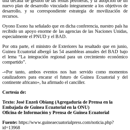
una década de gestión de las rentas petroleras, y la adopción de un
nuevo plan de desarrollo vinculado íntegramente a los objetivos de
desarrollo, y su correspondiente estrategia de movilización de
recursos.
Oyono Esono ha señalado que en dicha conferencia, nuestro país ha
recibido un apoyo enorme de las agencias de las Naciones Unidas,
especialmente el PNUD y el BAD.
Por otra parte, el ministro de Exteriores ha resaltado que en junio,
Guinea Ecuatorial albergó las 54 asambleas anuales del BAD bajo
el lema “La integración regional para un crecimiento económico
compartido”.
-«Por tanto, ambos eventos nos han servido como momentos
catalizadores para encarar el futuro de Guinea Ecuatorial y del
continente africano», ha afirmado el canciller.
Cortesía de:
Texto: José Enzeñ Obiang (Agregaduría de Prensa en la
Embajada de Guinea Ecuatorial en la ONU)
Oficina de Información y Prensa de Guinea Ecuatorial
Fuente:
https://www.guineaecuatorialpress.com/noticia.php?
id=13968