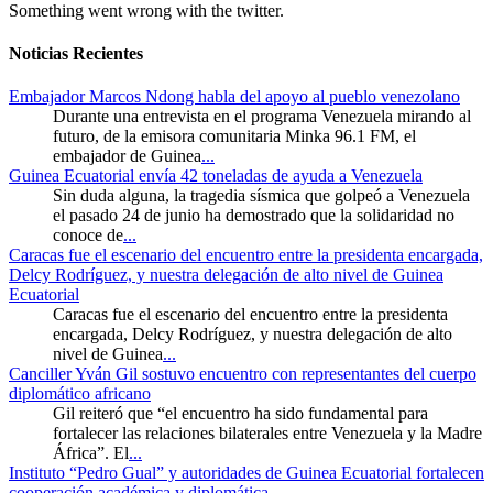
Something went wrong with the twitter.
Noticias Recientes
Embajador Marcos Ndong habla del apoyo al pueblo venezolano
Durante una entrevista en el programa Venezuela mirando al
futuro, de la emisora comunitaria Minka 96.1 FM, el
embajador de Guinea
...
Guinea Ecuatorial envía 42 toneladas de ayuda a Venezuela
Sin duda alguna, la tragedia sísmica que golpeó a Venezuela
el pasado 24 de junio ha demostrado que la solidaridad no
conoce de
...
Caracas fue el escenario del encuentro entre la presidenta encargada,
Delcy Rodríguez, y nuestra delegación de alto nivel de Guinea
Ecuatorial
Caracas fue el escenario del encuentro entre la presidenta
encargada, Delcy Rodríguez, y nuestra delegación de alto
nivel de Guinea
...
Canciller Yván Gil sostuvo encuentro con representantes del cuerpo
diplomático africano
Gil reiteró que “el encuentro ha sido fundamental para
fortalecer las relaciones bilaterales entre Venezuela y la Madre
África”. El
...
Instituto “Pedro Gual” y autoridades de Guinea Ecuatorial fortalecen
cooperación académica y diplomática