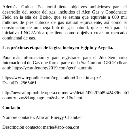
Además, Guinea Ecuatorial tiene objetivos ambiciosos para el
desarrollo del sector del gas, incluidos el Alen Gas y Condensate
Field en la isla de Bioko, que se estima que equivale a 600 mil
millones de pies cúbicos de gas natural equivalente, así como la
construcción de un mega hub de gas natural, que servirá para la
iniciativa LNG2Africa que tiene como objetivo crear un mercado
continental de gas.
Las próximas etapas de la gira incluyen Egipto y Argelia.
Para más información y para registrarse para el 2do Seminario
Internacional de Gas que forma parte de la 5ta Cumbre GECF clicar
aquí: https://yearofenergy2019.com/gecf_summit/
https://www.regonline.com/registration/Checkin.aspx?
EventID=2565461
http://newsaf.opmobile.opera.com/news/detail/d522f5b89424396cbb
country=zw&language=en&share=1&client=
Contacto
Nombre contacto: African Energy Chamber
Descripción contacto: marie@apo-opa.org