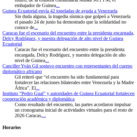
embajador de Guinea
...
Guinea Ecuatorial envía 42 toneladas de ayuda a Venezuela
Sin duda alguna, la tragedia sísmica que golpeó a Venezuela
el pasado 24 de junio ha demostrado que la solidaridad no
conoce de
...
Caracas fue el escenario del encuentro entre la presidenta encargada,
Delcy Rodríguez, y nuestra delegación de alto nivel de Guinea
Ecuatorial
Caracas fue el escenario del encuentro entre la presidenta
encargada, Delcy Rodríguez, y nuestra delegación de alto
nivel de Guinea
...
Canciller Yván Gil sostuvo encuentro con representantes del cuerpo
diplomático africano
Gil reiteró que “el encuentro ha sido fundamental para
fortalecer las relaciones bilaterales entre Venezuela y la Madre
África”. El
...
Instituto “Pedro Gual” y autoridades de Guinea Ecuatorial fortalecen
cooperación académica y diplomática
Como resultado del encuentro, las partes acordaron impulsar
un cronograma inicial de actividades virtuales para el resto de
2026 Caracas,
...
Horarios