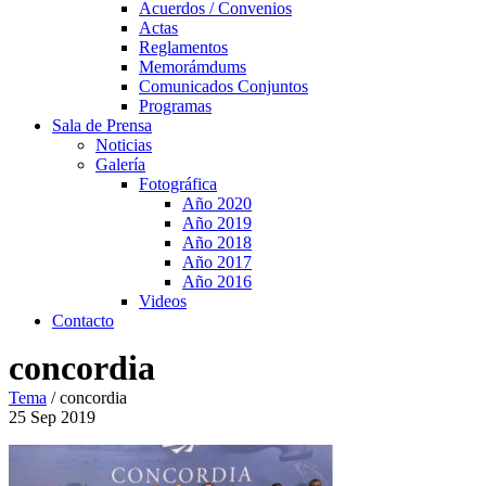
Acuerdos / Convenios
Actas
Reglamentos
Memorámdums
Comunicados Conjuntos
Programas
Sala de Prensa
Noticias
Galería
Fotográfica
Año 2020
Año 2019
Año 2018
Año 2017
Año 2016
Videos
Contacto
concordia
Tema
/
concordia
25
Sep
2019