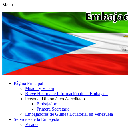
Menu
Página Principal
Misión y Visión
Breve Historial e Información de la Embajada
Personal Diplomático Acreditado
Embajador
Primera Secretaria
Embajadores de Guinea Ecuatorial en Venezuela
Servicios de la Embajada
Visado