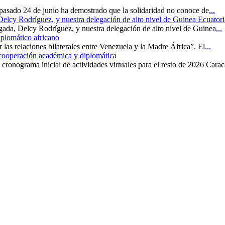
 pasado 24 de junio ha demostrado que la solidaridad no conoce de
...
 Delcy Rodríguez, y nuestra delegación de alto nivel de Guinea Ecuatori
rgada, Delcy Rodríguez, y nuestra delegación de alto nivel de Guinea
...
iplomático africano
r las relaciones bilaterales entre Venezuela y la Madre África”. El
...
 cooperación académica y diplomática
cronograma inicial de actividades virtuales para el resto de 2026 Carac