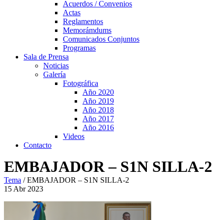
Acuerdos / Convenios
Actas
Reglamentos
Memorámdums
Comunicados Conjuntos
Programas
Sala de Prensa
Noticias
Galería
Fotográfica
Año 2020
Año 2019
Año 2018
Año 2017
Año 2016
Videos
Contacto
EMBAJADOR – S1N SILLA-2
Tema
/
EMBAJADOR – S1N SILLA-2
15
Abr
2023