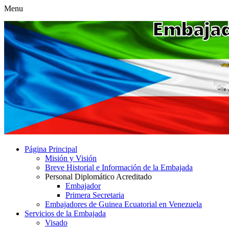
Menu
Página Principal
Misión y Visión
Breve Historial e Información de la Embajada
Personal Diplomático Acreditado
Embajador
Primera Secretaria
Embajadores de Guinea Ecuatorial en Venezuela
Servicios de la Embajada
Visado